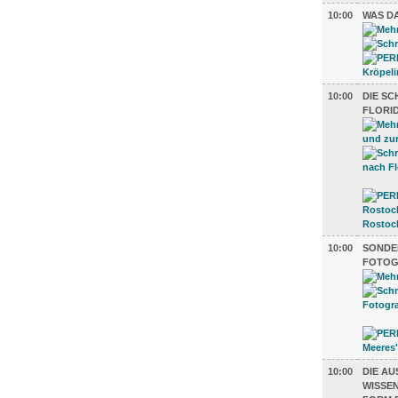
10:00
WAS D
10:00
DIE S
FLORID
10:00
SONDE
FOTOG
10:00
DIE A
ISSENS