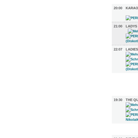
MUSIK (3)
20:00
KARAO
21:00
LADYS
22:07
LADIES
FILM (6)
BÜHNE (1
19:30
THE QU
AUSSTEL