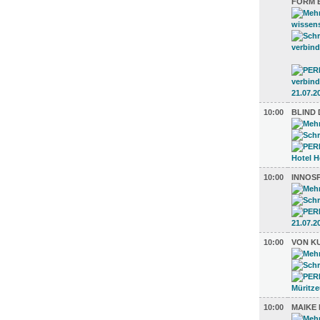
ORM E
10:00
BLIND 
10:00
INNOS
10:00
VON K
10:00
MAIKE