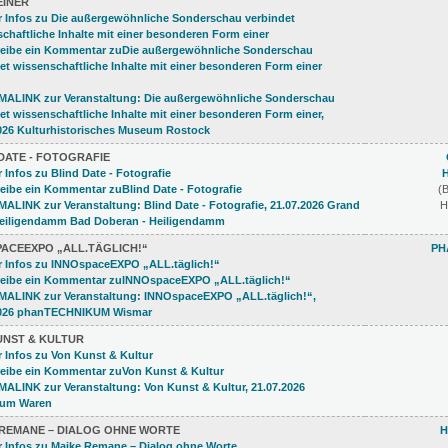
INER
DATE - FOTOGRAFIE
(
H
PACEEXPO „ALL.TÄGLICH!“
PH
UNST & KULTUR
 REMANE – DIALOG OHNE WORTE
H