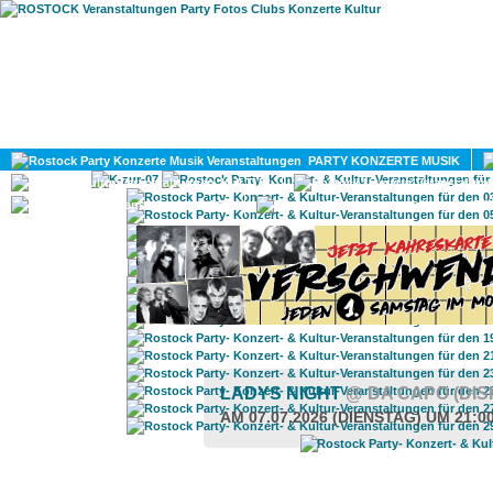
HOME
MAGAZIN
PARTY KONZERTE MUSIK
KULTUR
GAY
DIV
LADYS NIGHT
@ DA CAPO (DI
AM 07.07.2026 (DIENSTAG) UM 21:0