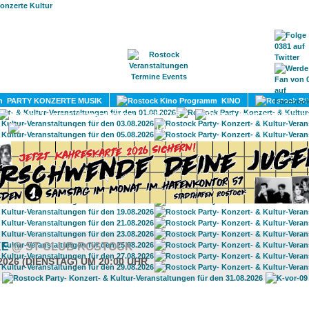
HOME
MAGAZIN
TERMINE
ADRESSEN
KONTA
PARTY KONZERTE MUSIK
KINO
LITERATUR
UMLAND
KE
@ ST-CLUB ROSTOCK
2026 (DIENSTAG) UM 20:00 UHR