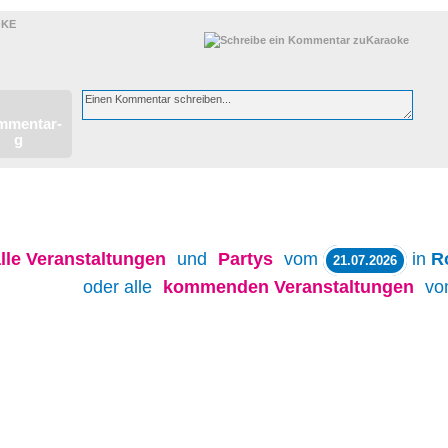
KE
lle
Veranstaltungen
und
Partys
vom
in
R
21.07.2026
oder alle
kommenden Veranstaltungen
v