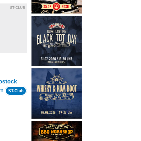
ST-CLUB
ostock
om
ST-Club