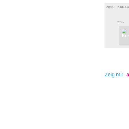
MUSIK
20:00
KARAO
*/ ?>
Zeig mir
a