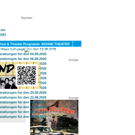
KT
BÜHNE THEATER
SPORT
GAY
Anzeige
Anzeige