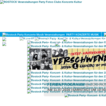
HOME
MAGAZIN
PARTY KONZERTE MUSIK
KULTUR
GAY
DIV
FERIENPROGRAMM
@ ZOO RO
AM 11.07.2026 (SAMSTAG) UM 10:0