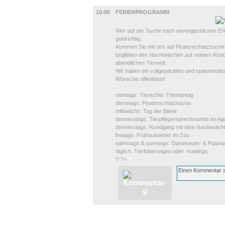
KINDER + ELTERN
10:00
FERIENPROGRAMM
Wer auf der Suche nach unvergesslichen Erlebn
goldrichtig.
Kommen Sie mit uns auf Piratenschatzsuche, 
begleiten den Nachtwächter auf seinem Run
abendlichen Tierwelt.
Wir haben ein vollgepacktes und spannendes
Wünsche offenlässt!
montags: Tierischer Thementag
dienstags: Piratenschatzsuche
mittwochs: Tag der Biene
donnerstags: Tierpflegersprechstunde im Aq
donnerstags: Rundgang mit dem Nachtwäch
freitags: Frühaufsteher im Zoo
samstags & sonntags: Darwineum- & Polari
täglich: Tierfütterungen oder -trainings
*/ ?>