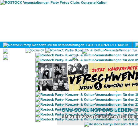
HOME
MAGAZIN
PARTY KONZERTE MUSIK
KULTUR
GAY
DIV
OMU SO KLINGT DAS LEBEN
@
AM 21.07.2026 (DIENSTAG) UM 16:0