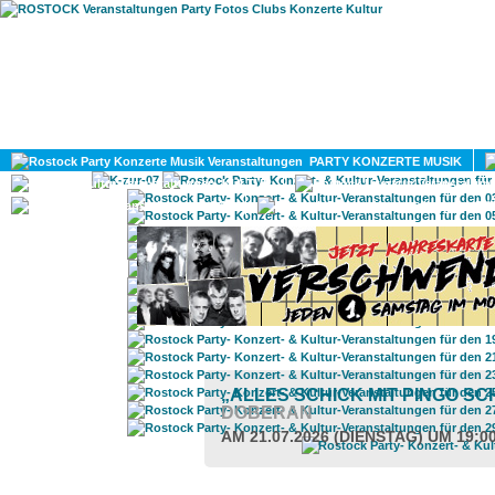
HOME
MAGAZIN
PARTY KONZERTE MUSIK
KULTUR
GAY
DIV
„ALLES SCHICK MIT PINGO SC
DOBERAN
AM 21.07.2026 (DIENSTAG) UM 19:0