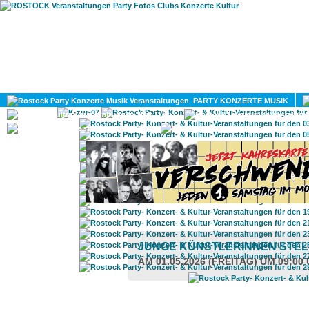
HOME
MAGAZIN
PARTY KONZERTE MUSIK
KULTUR
GAY
DIV
JUNGE KÜNSTLERINNEN STE
AM 01.05.2026 (FREITAG) UM 09:00