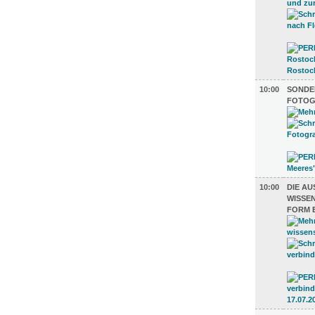
10:00
SONDE
FOTOG
10:00
DIE A
ISSENS
ORM E