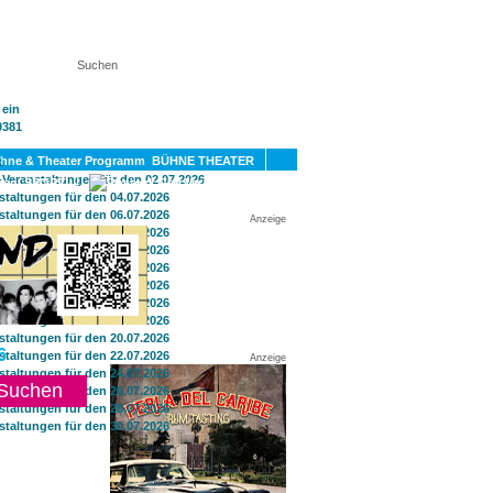
KT
BÜHNE THEATER
SPORT
GAY
Anzeige
6
Anzeige