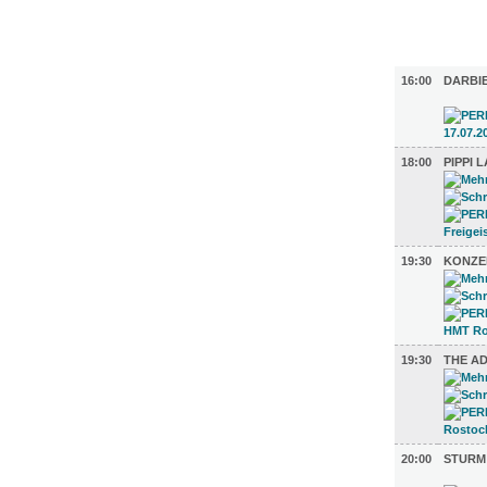
FILM (6)
BÜHNE (5
16:00
DARBI
18:00
PIPPI
19:30
KONZE
19:30
THE A
20:00
STURM