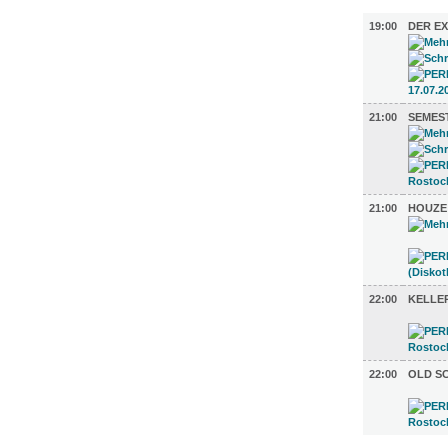
MUSIK (5)
19:00
DER E
21:00
SEMES
21:00
HOUZE
22:00
KELLE
22:00
OLD S