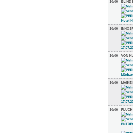
10:00
BLIND 
10:00
INNOS
10:00
VON K
10:00
MAIKE
10:00
FLUCH