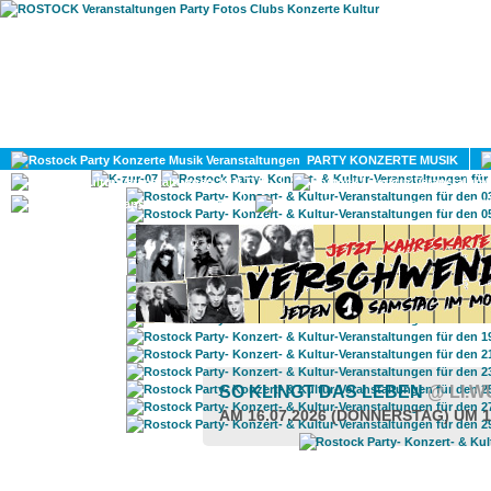
HOME
MAGAZIN
PARTY KONZERTE MUSIK
KULTUR
GAY
DIV
SO KLINGT DAS LEBEN
@ LI.
AM 16.07.2026 (DONNERSTAG) UM 1