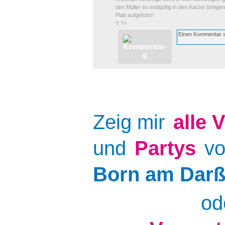
den Müller so endgültig in den Karzer bring
Platt aufgeführt!
*/ ?>
Zeig mir
alle
V
und
Partys
v
Born am Dar
od