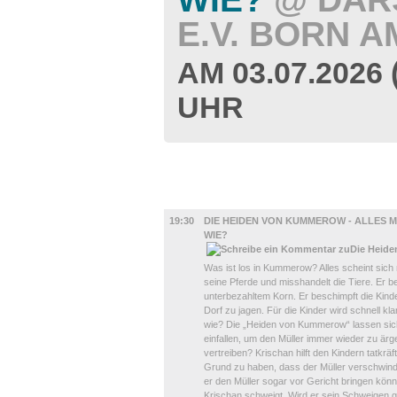
.V. BORN AM
AM 03.07.2026
UHR
UMLAND
19:30
DIE HEIDEN VON KUMMEROW - ALLES MÜ
WIE?
Was ist los in Kummerow? Alles scheint sich
seine Pferde und misshandelt die Tiere. Er b
unterbezahltem Korn. Er beschimpft die Kin
Dorf zu jagen. Für die Kinder wird schnell 
wie? Die „Heiden von Kummerow“ lassen sich 
einfallen, um den Müller immer wieder zu ä
vertreiben? Krischan hilft den Kindern tatkräft
Grund zu haben, dass der Müller verschwinde
er den Müller sogar vor Gericht bringen kön
Krischan schweigt. Wird er sein Schweigen