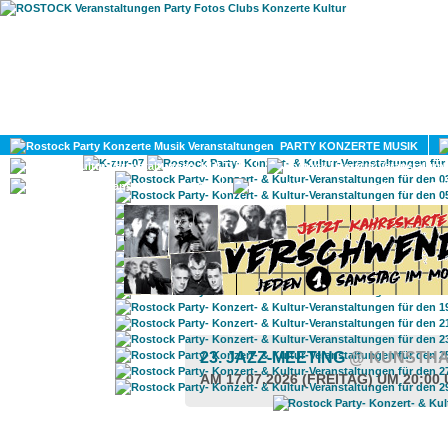
HOME
MAGAZIN
PARTY KONZERTE MUSIK
KULTUR
GAY
DIV
23. JAZZ-MEETING
@ KUNSTH
AM 17.07.2026 (FREITAG) UM 20:00