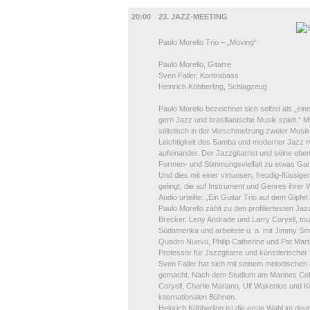
UMLAND
20:00
23. JAZZ-MEETING
Paulo Morello Trio – „Moving“
Paulo Morello, Gitarre
Sven Faller, Kontrabass
Heinrich Köbberling, Schlagzeug
Paulo Morello bezeichnet sich selbst als „ein
gern Jazz und brasilianische Musik spielt.“
stilistisch in der Verschmelzung zweier Musik
Leichtigkeit des Samba und moderner Jazz mit
aufeinander. Der Jazzgitarrist und seine eb
Formen- und Stimmungsvielfalt zu etwas 
Und dies mit einer virtuosen, freudig-flüssig
gelingt, die auf Instrument und Genres ihrer 
Audio urteilte: „Ein Guitar Trio auf dem Gipfel
Paulo Morello zählt zu den profiliertesten Jaz
Brecker, Leny Andrade und Larry Coryell, tou
Südamerika und arbeitete u. a. mit Jimmy Smi
Quadro Nuevo, Philip Catherine und Pat Martin
Professor für Jazzgitarre und künstlerischer D
Sven Faller hat sich mit seinem melodischen
gemacht. Nach dem Studium am Mannes Colleg
Coryell, Charlie Mariano, Ulf Wakenius und K
internationalen Bühnen.
Heinrich Köbberling ist die erste Wahl im de