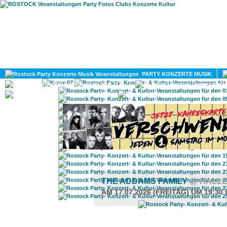
HOME
MAGAZIN
PARTY KONZERTE MUSIK
KULTUR
GAY
DIV
THE ADDAMS FAMILY
@ HALLE
AM 17.07.2026 (FREITAG) UM 19:30