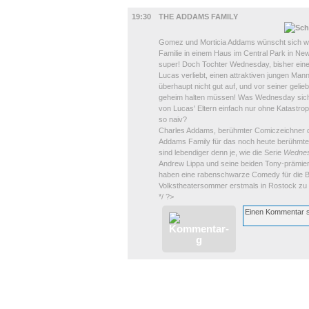
BÜHNE
19:30
THE ADDAMS FAMILY
Gomez und Morticia Addams wünscht sich wohl
Familie in einem Haus im Central Park in Ne
super! Doch Tochter Wednesday, bisher eine w
Lucas verliebt, einen attraktiven jungen M
überhaupt nicht gut auf, und vor seiner gelieb
geheim halten müssen! Was Wednesday sich
von Lucas' Eltern einfach nur ohne Katastrop
so naiv?
Charles Addams, berühmter Comiczeichner de
Addams Family für das noch heute berühmt
sind lebendiger denn je, wie die Serie
Wedne
Andrew Lippa und seine beiden Tony-prämier
haben eine rabenschwarze Comedy für die B
Volkstheatersommer erstmals in Rostock zu e
*/ ?>