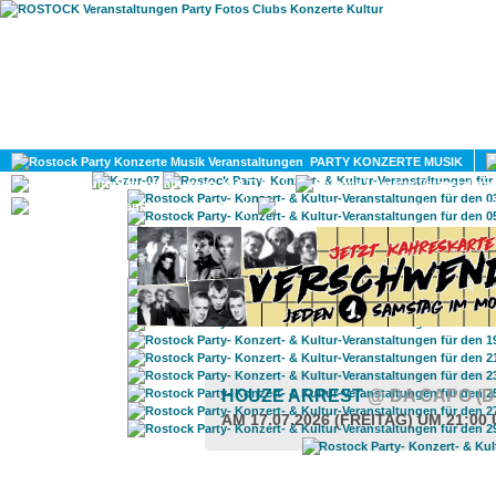
HOME
MAGAZIN
PARTY KONZERTE MUSIK
KULTUR
GAY
DIV
HOUZE ARREST
@ DA CAPO (
AM 17.07.2026 (FREITAG) UM 21:00