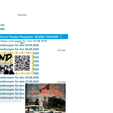
KT
BÜHNE THEATER
SPORT
GAY
Anzeige
Anzeige