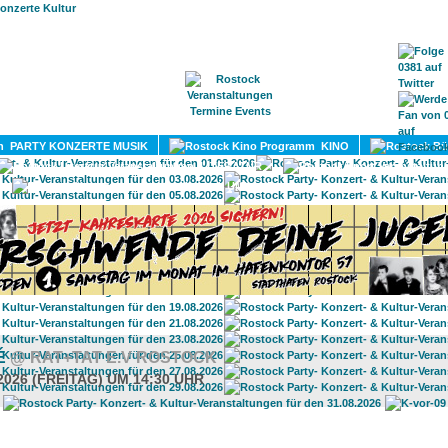
HOME
MAGAZIN
TERMINE
ADRESSEN
KONTA
PARTY KONZERTE MUSIK
KINO
LITERATUR
UMLAND
É
@ RAT+TAT E.V ROSTOCK
2026 (FREITAG) UM 14:30 UHR