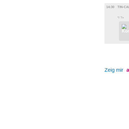
DIVERSES
14:30
TIN-CA
*/ ?>
Zeig mir
a