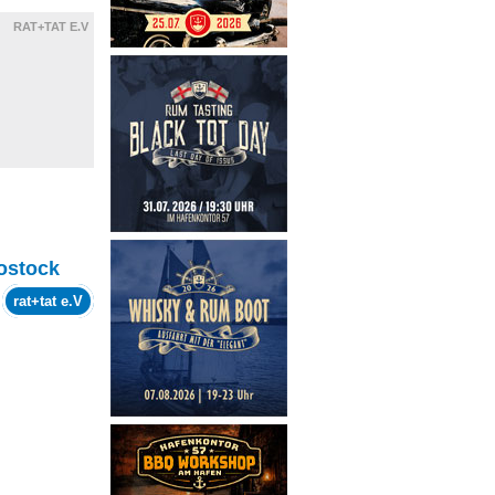
RAT+TAT E.V
ostock
m
rat+tat e.V