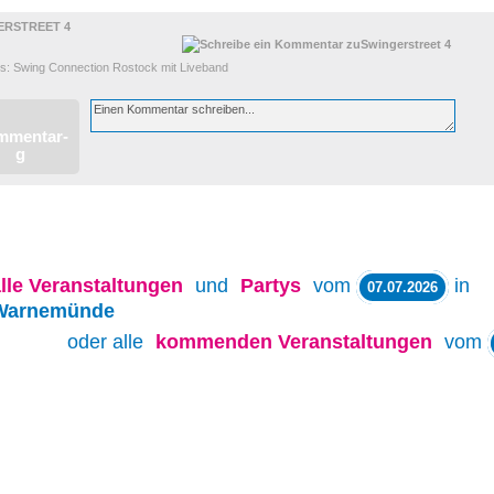
ERSTREET 4
s: Swing Connection Rostock mit Liveband
lle
Veranstaltungen
und
Partys
vom
in
07.07.2026
Warnemünde
oder alle
kommenden Veranstaltungen
vom