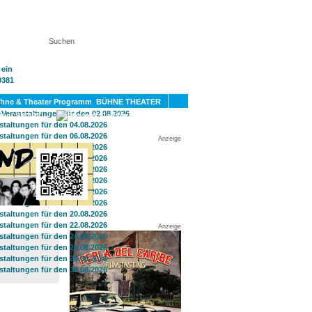
KT
BÜHNE THEATER
SPORT
GAY
Anzeige
Anzeige