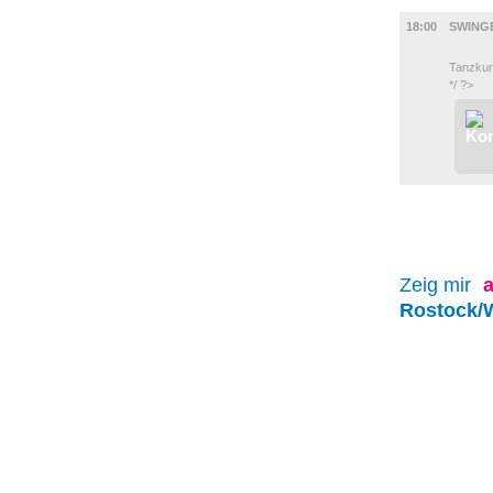
MUSIK
18:00
SWING
Tanzkur
*/ ?>
Zeig mir
a
Rostock/