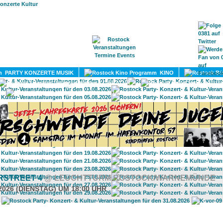
HOME
MAGAZIN
TERMINE
ADRESSEN
KONTA
PARTY KONZERTE MUSIK
KINO
LITERATUR
UMLAND
RSTREET 4
@ LEUCHTTURM ROSTOCK/WARNEMÜNDE
2026 (DIENSTAG) UM 18:00 UHR