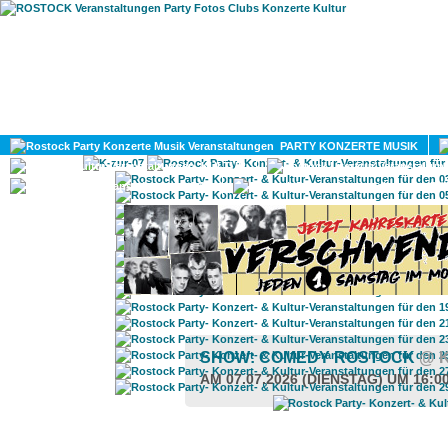
HOME
MAGAZIN
PARTY KONZERTE MUSIK
KULTUR
GAY
DIV
SHOW: COMEDY ROSTOCK
@ 
AM 07.07.2026 (DIENSTAG) UM 16:0