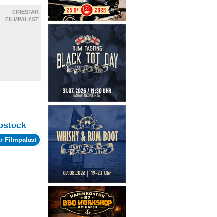
CINESTAR
FILMPALAST
ostock
r Filmpalast