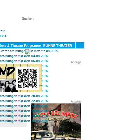
KT
BÜHNE THEATER
SPORT
GAY
Anzeige
Anzeige