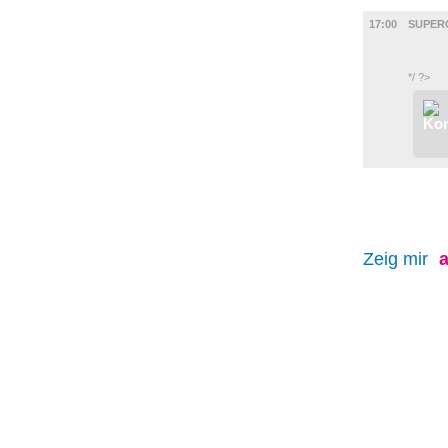
FILM
17:00
SUPER
*/ ?>
Zeig mir
a