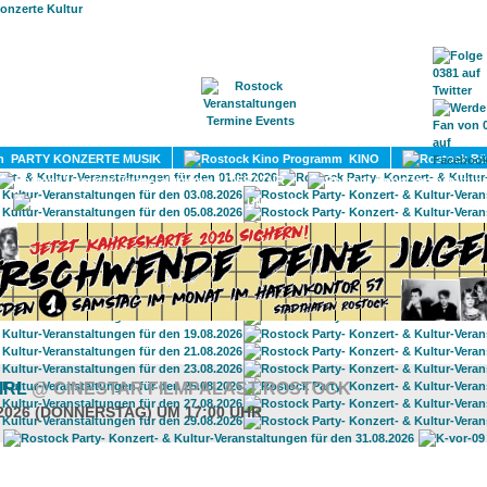
HOME
MAGAZIN
TERMINE
ADRESSEN
KONTA
PARTY KONZERTE MUSIK
KINO
LITERATUR
UMLAND
IRL
@ CINESTAR FILMPALAST ROSTOCK
.2026 (DONNERSTAG) UM 17:00 UHR