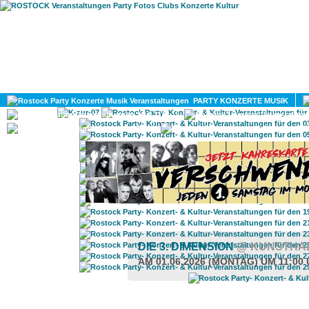
HOME
MAGAZIN
PARTY KONZERTE MUSIK
KULTUR
GAY
DIV
DIE 3. DIMENSION
@ KUNSTHA
AM 01.06.2026 (MONTAG) UM 11:00