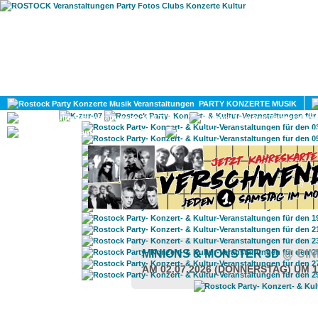
HOME
MAGAZIN
PARTY KONZERTE MUSIK
KULTUR
GAY
DIV
MINIONS & MONSTER 3D
@ CI
AM 02.07.2026 (DONNERSTAG) UM 1