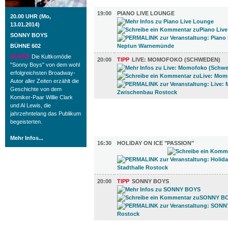
MUSIK (2)
19:00
PIANO LIVE LOUNGE
20.00 UHR (Mo,
13.01.2014)
SONNY BOYS
BÜHNE 602
BÜHNE
Die Kultkomödie
20:00
TIPP
LIVE: MOMOFOKO (SCHWEDEN)
"Sonny Boys" von dem wohl
erfolgreichsten Broadway-
Autor aller Zeiten erzählt die
Geschichte von dem
Komiker-Paar Willie Clark
und Al Lewis, die
FILM (53)
jahrzehntelang das Publikum
begeisterten.
BÜHNE (2)
Mehr Infos...
16:30
HOLIDAY ON ICE "PASSION"
20:00
TIPP
SONNY BOYS