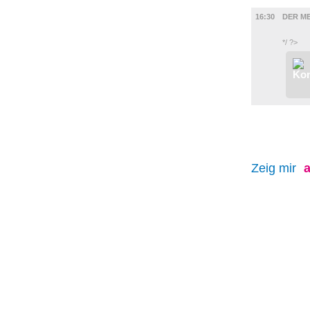
FILM
16:30
DER M
*/ ?>
Zeig mir
a