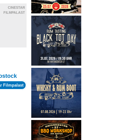
CINESTAR
FILMPALAST
ostock
r Filmpalast