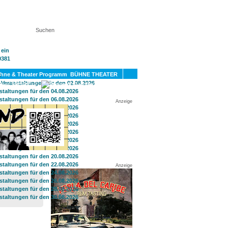
KT
BÜHNE THEATER
SPORT
GAY
Anzeige
Anzeige