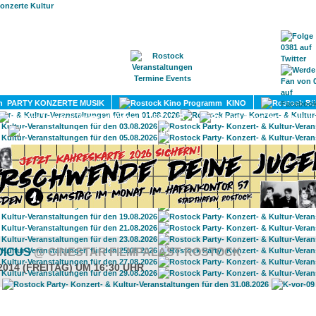
HOME
MAGAZIN
TERMINE
ADRESSEN
KONTA
PARTY KONZERTE MUSIK
KINO
LITERATUR
UMLAND
DICUS
@ CINESTAR FILMPALAST ROSTOCK
2014 (FREITAG) UM 16:30 UHR