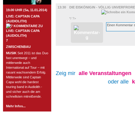
FILM
13:30
DIE EISKÖNIGIN - VÖLLIG UNVERFROR
19.00 UHR (Sa, 11.01.2014)
LIVE: CAPTAIN CAPA
*/ ?>
(AUDIOLITH)
7
ZWISCHENBAU
MUSIK
Seit 2011 ist das Duo
fast unentwegt – und
mittlerweile auch
International auf Tour – mit
Zeig mir
alle
Veranstaltungen
rasant wachsendem Erfolg.
Mittlerweile sind Captain
oder alle
Capa wohl die hardest
touring band in Audiolith -
und sicher auch die am
schnellsten mitreißende.
Mehr Infos...