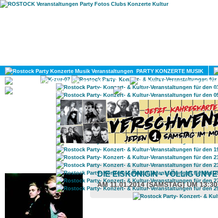
HOME
MAGAZIN
PARTY KONZERTE MUSIK
KULTUR
GAY
DIV
ROSTOCK TAGESTIPP
DIE EISKÖNIGIN - VÖLLIG UN
AM 11.01.2014 (SAMSTAG) UM 13:3