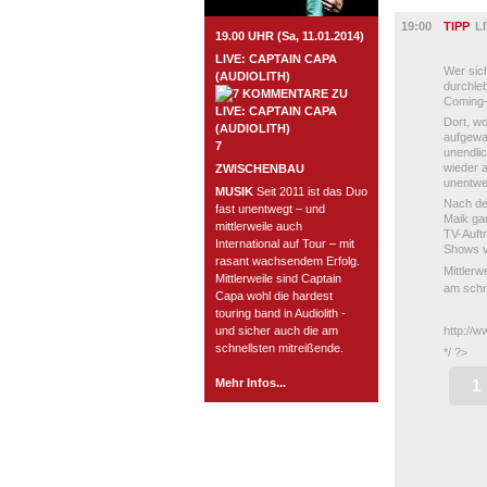
MUSIK
19:00
TIPP
L
19.00 UHR (Sa, 11.01.2014)
LIVE: CAPTAIN CAPA
Wer sich
(AUDIOLITH)
durchle
Coming-
Dort, wo
aufgewac
7
unendli
wieder a
ZWISCHENBAU
unentweg
MUSIK
Seit 2011 ist das Duo
Nach der
fast unentwegt – und
Maik ga
mittlerweile auch
TV-Auft
International auf Tour – mit
Shows v
rasant wachsendem Erfolg.
Mittlerw
Mittlerweile sind Captain
am schn
Capa wohl die hardest
touring band in Audiolith -
und sicher auch die am
http://
schnellsten mitreißende.
*/ ?>
Mehr Infos...
1