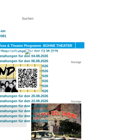
KT
BÜHNE THEATER
SPORT
GAY
Anzeige
Anzeige