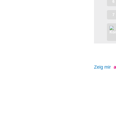
6
7
Zeig mir
a