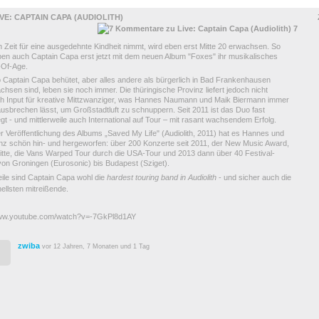
IVE: CAPTAIN CAPA (AUDIOLITH)
7
 Zeit für eine ausgedehnte Kindheit nimmt, wird eben erst Mitte 20 erwachsen. So
ben auch Captain Capa erst jetzt mit dem neuen Album "Foxes" ihr musikalisches
Of-Age.
 Captain Capa behütet, aber alles andere als bürgerlich in Bad Frankenhausen
hsen sind, leben sie noch immer. Die thüringische Provinz liefert jedoch nicht
ch Input für kreative Mittzwanziger, was Hannes Naumann und Maik Biermann immer
usbrechen lässt, um Großstadtluft zu schnuppern. Seit 2011 ist das Duo fast
t - und mittlerweile auch International auf Tour – mit rasant wachsendem Erfolg.
 Veröffentlichung des Albums „Saved My Life" (Audiolith, 2011) hat es Hannes und
nz schön hin- und hergeworfen: über 200 Konzerte seit 2011, der New Music Award,
ritte, die Vans Warped Tour durch die USA-Tour und 2013 dann über 40 Festival-
on Groningen (Eurosonic) bis Budapest (Sziget).
eile sind Captain Capa wohl die
hardest touring band in Audiolith
- und sicher auch die
ellsten mitreißende.
www.youtube.com/watch?v=-7GkPl8d1AY
zwiba
vor 12 Jahren, 7 Monaten und 1 Tag