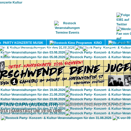
HOME
MAGAZIN
TERMINE
ADRESSEN
KONTA
PARTY KONZERTE MUSIK
KINO
LITERATUR
UMLAND
APTAIN CAPA (AUDIOLITH)
@ ZWISCHENBAU ROSTOCK
.2014 (SAMSTAG) UM 19:00 UHR