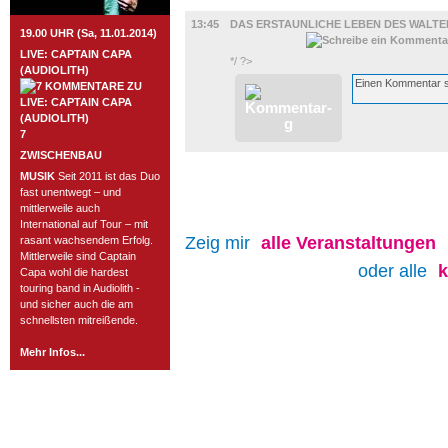
FILM
13:45
DAS ERSTAUNLICHE LEBEN DES WALTE
19.00 UHR (Sa, 11.01.2014)
LIVE: CAPTAIN CAPA
*/ ?>
(AUDIOLITH)
7
ZWISCHENBAU
MUSIK
Seit 2011 ist das Duo
fast unentwegt – und
mittlerweile auch
International auf Tour – mit
Zeig mir
alle
Veranstaltungen
rasant wachsendem Erfolg.
Mittlerweile sind Captain
oder alle
Capa wohl die hardest
touring band in Audiolith -
und sicher auch die am
schnellsten mitreißende.
Mehr Infos...