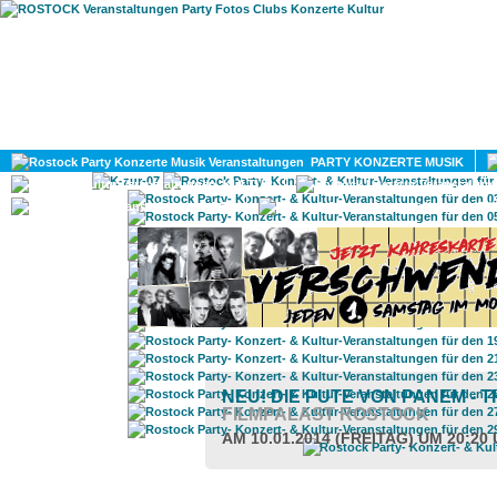
HOME
MAGAZIN
PARTY KONZERTE MUSIK
KULTUR
GAY
DIV
NEU! DIE PUTE VON PANEM -
FILMPALAST ROSTOCK
AM 10.01.2014 (FREITAG) UM 20:20