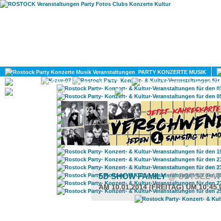
HOME
MAGAZIN
PARTY KONZERTE MUSIK
KULTUR
GAY
DIV
5D SHOW FAMILY
@ OSTSEE-W
AM 10.01.2014 (FREITAG) UM 10:45