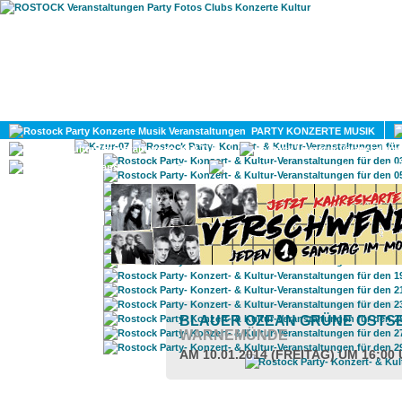
HOME
MAGAZIN
PARTY KONZERTE MUSIK
KULTUR
GAY
DIV
BLAUER OZEAN GRÜNE OSTS
WARNEMÜNDE
AM 10.01.2014 (FREITAG) UM 16:00