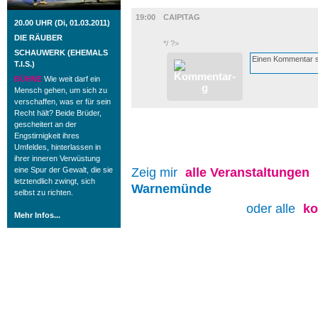
GASTRO
19:00
CAIPITAG
20.00 UHR (Di, 01.03.2011)
DIE RÄUBER
*/ ?>
SCHAUWERK (EHEMALS
T.I.S.)
BÜHNE
Wie weit darf ein
Mensch gehen, um sich zu
verschaffen, was er für sein
Recht hält? Beide Brüder,
gescheitert an der
Engstirnigkeit ihres
Umfeldes, hinterlassen in
ihrer inneren Verwüstung
eine Spur der Gewalt, die sie
Zeig mir
alle
Veranstaltungen
letztendlich zwingt, sich
Warnemünde
selbst zu richten.
oder alle
ko
Mehr Infos...