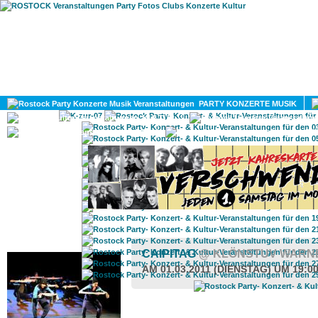
HOME
MAGAZIN
PARTY KONZERTE MUSIK
KULTUR
GAY
DIV
ROSTOCK TAGESTIPP
CAIPITAG
@ KLÖNSTUV WARN
AM 01.03.2011 (DIENSTAG) UM 19:0