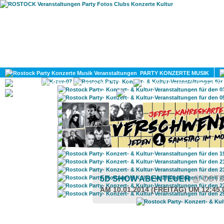
HOME
MAGAZIN
PARTY KONZERTE MUSIK
KULTUR
GAY
DIV
5D SHOW ABENTEUER
@ OST
AM 10.01.2014 (FREITAG) UM 12:45