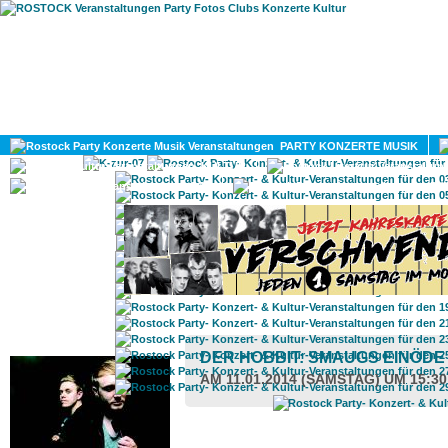
HOME
MAGAZIN
PARTY KONZERTE MUSIK
KULTUR
GAY
DIV
ROSTOCK TAGESTIPP
DER HOBBIT: SMAUGS EINÖDE
AM 11.01.2014 (SAMSTAG) UM 15:3