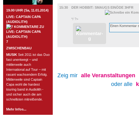
FILM
15:30
DER HOBBIT: SMAUGS EINÖDE 3HFR
19.00 UHR (Sa, 11.01.2014)
LIVE: CAPTAIN CAPA
*/ ?>
(AUDIOLITH)
7
ZWISCHENBAU
MUSIK
Seit 2011 ist das Duo
fast unentwegt – und
mittlerweile auch
International auf Tour – mit
Zeig mir
alle
Veranstaltungen
rasant wachsendem Erfolg.
Mittlerweile sind Captain
oder alle
Capa wohl die hardest
touring band in Audiolith -
und sicher auch die am
schnellsten mitreißende.
Mehr Infos...