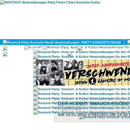
HOME
MAGAZIN
PARTY KONZERTE MUSIK
KULTUR
GAY
DIV
DER HOBBIT: SMAUGS EINÖDE
ROSTOCK
AM 10.01.2014 (FREITAG) UM 19:50