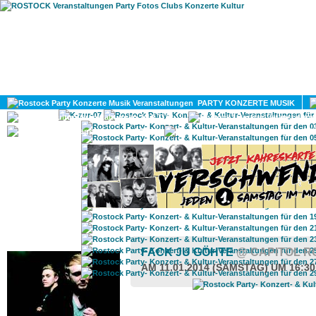
HOME
MAGAZIN
PARTY KONZERTE MUSIK
KULTUR
GAY
DIV
ROSTOCK TAGESTIPP
FACK JU GÖHTE
@ CAPITOL 
AM 11.01.2014 (SAMSTAG) UM 16:3