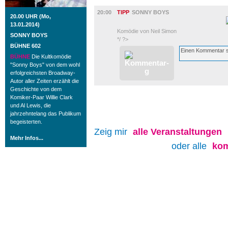
BÜHNE
20:00
TIPP
SONNY BOYS
20.00 UHR (Mo,
13.01.2014)
Komödie von Neil Simon
SONNY BOYS
*/ ?>
BÜHNE 602
BÜHNE
Die Kultkomödie
"Sonny Boys" von dem wohl
erfolgreichsten Broadway-
Autor aller Zeiten erzählt die
Geschichte von dem
Komiker-Paar Willie Clark
und Al Lewis, die
jahrzehntelang das Publikum
begeisterten.
Zeig mir
alle
Veranstaltungen
Mehr Infos...
oder alle
kom