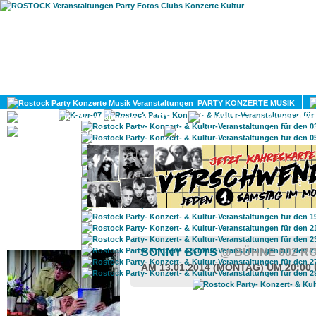
HOME
MAGAZIN
PARTY KONZERTE MUSIK
KULTUR
GAY
DIV
ROSTOCK TAGESTIPP
SONNY BOYS
@ BÜHNE 602 R
AM 13.01.2014 (MONTAG) UM 20:00