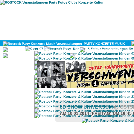
HOME
MAGAZIN
PARTY KONZERTE MUSIK
KULTUR
GAY
DIV
5D SHOW UNIVERSUM
@ OSTS
AM 10.01.2014 (FREITAG) UM 16:45