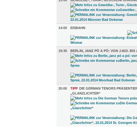
13:00
GEWÖLBE-, TURM-, GLOCKENFÜHRUN
14:00
EISBAHN
19:30
BERLIN, JANZ PÖ A PÖ: VON J.W.D. BIS
20:00
TIPP
DIE GERMAN TENORS PRÄSENTIE
„GLANZLICHTER“
TV UND RADIO (5)