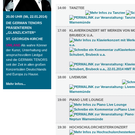
MUSIK (7)
14:00
TANZTEE
20.00 UHR (Mi, 22.01.2014)
DIE GERMAN TENORS
PRÄSENTIEREN
17:00
KLAVIERKONZERT MIT WERKEN VON MO
„GLANZLICHTER“
BRUBECK U.A.
ST. GEORGEN-KIRCHE
UMLAND
Als wahre Könner
der Kunst, Unterhaltung und
anspruchsvollem Liedgut
sind die GERMAN TENORS
seit der Zeit in allen großen
Konzertsälen Deutschlands
und Europa zu Hause.
18:00
LIVEMUSIK
Mehr Infos...
19:00
PIANO LIVE LOUNGE
19:30
HOCHSCHULORCHESTERKONZERT