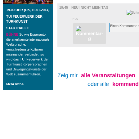
FILM
19:45
NEU! NICHT MEIN TAG
19.00 UHR (Do, 16.01.2014)
TUI FEUERWERK DER
*/ ?>
TURNKUNST
STADTHALLE
BÜHNE
So wie Esperanto,
die anerkannte internationale
Weltsprache,
verschiedenste Kulturen
miteinander verbindet, so
wird das TUI Feuerwerk der
Turnkunst Körpersprachen
und Bewegungskünste der
Welt zusammenführen.
Zeig mir
alle
Veranstaltungen
oder alle
kommende
Mehr Infos...