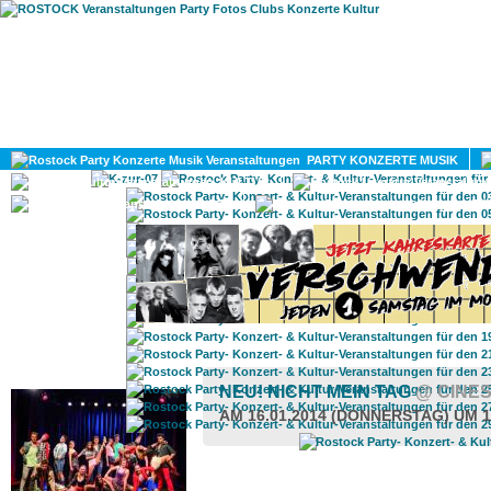
HOME
MAGAZIN
PARTY KONZERTE MUSIK
KULTUR
GAY
DIV
ROSTOCK TAGESTIPP
NEU! NICHT MEIN TAG
@ CINE
AM 16.01.2014 (DONNERSTAG) UM 1