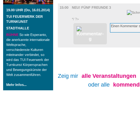
FILM
15:00
NEU! FÜNF FREUNDE 3
19.00 UHR (Do, 16.01.2014)
TUI FEUERWERK DER
*/ ?>
TURNKUNST
STADTHALLE
BÜHNE
So wie Esperanto,
die anerkannte internationale
Weltsprache,
verschiedenste Kulturen
miteinander verbindet, so
wird das TUI Feuerwerk der
Turnkunst Körpersprachen
und Bewegungskünste der
Welt zusammenführen.
Zeig mir
alle
Veranstaltungen
oder alle
kommende
Mehr Infos...