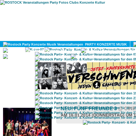
HOME
MAGAZIN
PARTY KONZERTE MUSIK
KULTUR
GAY
DIV
ROSTOCK TAGESTIPP
NEU! FÜNF FREUNDE 3
@ CIN
AM 16.01.2014 (DONNERSTAG) UM 1