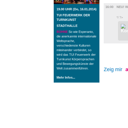
FILM
16:00
NEU! 
19.00 UHR (Do, 16.01.2014)
TUI FEUERWERK DER
*/ ?>
TURNKUNST
STADTHALLE
BÜHNE
So wie Esperanto,
die anerkannte internationale
Weltsprache,
verschiedenste Kulturen
miteinander verbindet, so
wird das TUI Feuerwerk der
Turnkunst Körpersprachen
und Bewegungskünste der
Welt zusammenführen.
Zeig mir
a
Mehr Infos...