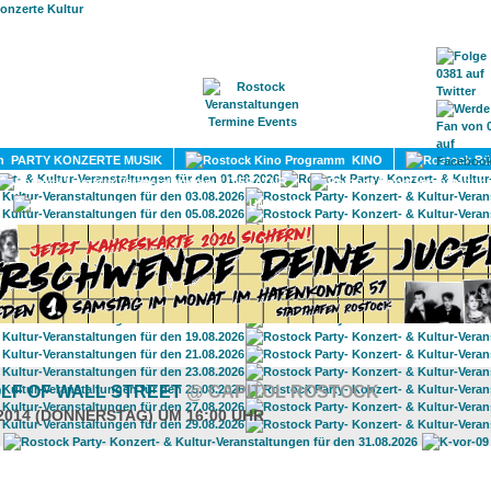
HOME
MAGAZIN
TERMINE
ADRESSEN
KONTA
PARTY KONZERTE MUSIK
KINO
LITERATUR
UMLAND
LF OF WALL STREET
@ CAPITOL ROSTOCK
.2014 (DONNERSTAG) UM 16:00 UHR