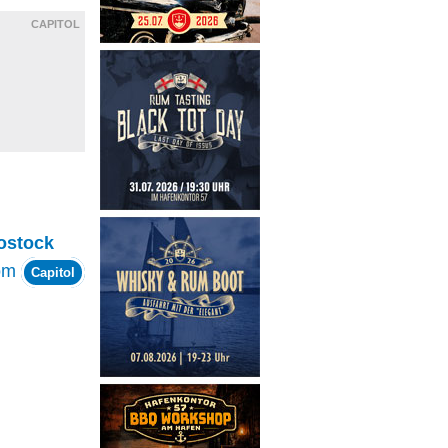
CAPITOL
ostock
om
Capitol