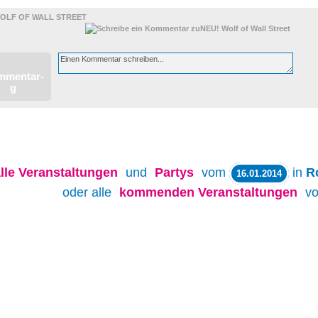
WOLF OF WALL STREET
lle
Veranstaltungen
und
Partys
vom
in
R
16.01.2014
oder alle
kommenden Veranstaltungen
v