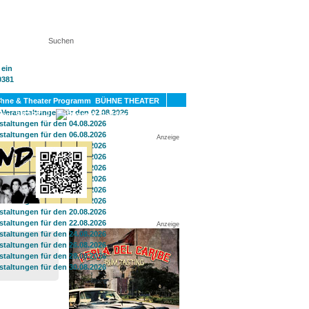
KT
BÜHNE THEATER
SPORT
GAY
Anzeige
Anzeige