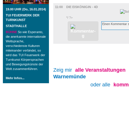
FILM
11:00
DIE EISKÖNIGIN - 4D
19.00 UHR (Do, 16.01.2014)
TUI FEUERWERK DER
*/ ?>
TURNKUNST
STADTHALLE
BÜHNE
So wie Esperanto,
die anerkannte internationale
Weltsprache,
verschiedenste Kulturen
miteinander verbindet, so
wird das TUI Feuerwerk der
Turnkunst Körpersprachen
und Bewegungskünste der
Welt zusammenführen.
Zeig mir
alle
Veranstaltungen
Warnemünde
Mehr Infos...
oder alle
komme