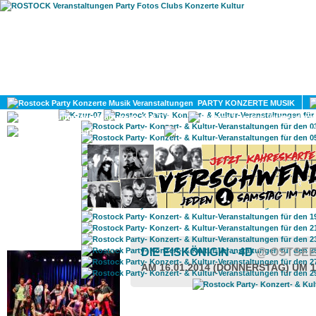
HOME
MAGAZIN
PARTY KONZERTE MUSIK
KULTUR
GAY
DIV
ROSTOCK TAGESTIPP
DIE EISKÖNIGIN - 4D
@ OSTSE
AM 16.01.2014 (DONNERSTAG) UM 1