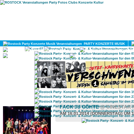
HOME
MAGAZIN
PARTY KONZERTE MUSIK
KULTUR
GAY
DIV
ROSTOCK TAGESTIPP
FACK JU GÖHTE
@ CINESTAR 
AM 16.01.2014 (DONNERSTAG) UM 1