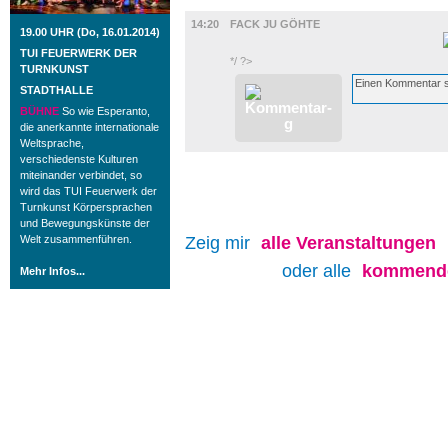
FILM
14:20
FACK JU GÖHTE
19.00 UHR (Do, 16.01.2014)
TUI FEUERWERK DER
*/ ?>
TURNKUNST
STADTHALLE
BÜHNE
So wie Esperanto,
die anerkannte internationale
Weltsprache,
verschiedenste Kulturen
miteinander verbindet, so
wird das TUI Feuerwerk der
Turnkunst Körpersprachen
und Bewegungskünste der
Welt zusammenführen.
Zeig mir
alle
Veranstaltungen
oder alle
kommende
Mehr Infos...