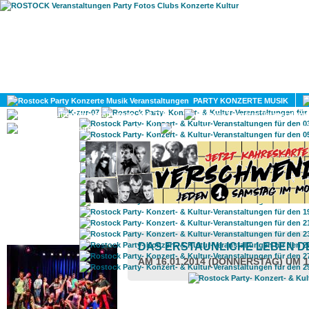
HOME
MAGAZIN
PARTY KONZERTE MUSIK
KULTUR
GAY
DIV
ROSTOCK TAGESTIPP
DAS ERSTAUNLICHE LEBEN D
AM 16.01.2014 (DONNERSTAG) UM 1