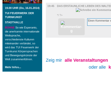
FILM
19:45
DAS ERSTAUNLICHE LEBEN DES WALTE
19.00 UHR (Do, 16.01.2014)
TUI FEUERWERK DER
*/ ?>
TURNKUNST
STADTHALLE
BÜHNE
So wie Esperanto,
die anerkannte internationale
Weltsprache,
verschiedenste Kulturen
miteinander verbindet, so
wird das TUI Feuerwerk der
Turnkunst Körpersprachen
und Bewegungskünste der
Welt zusammenführen.
Zeig mir
alle
Veranstaltungen
oder alle
Mehr Infos...