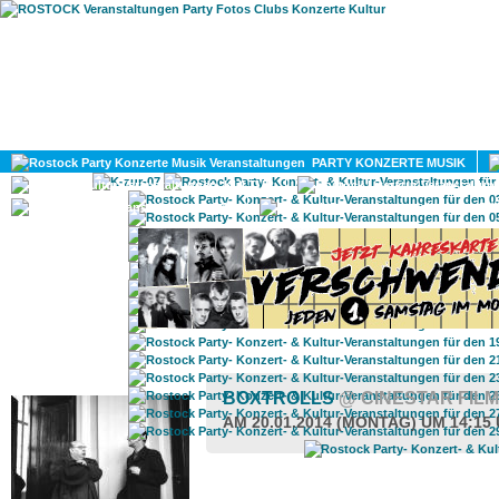
HOME
MAGAZIN
PARTY KONZERTE MUSIK
KULTUR
GAY
DIV
ROSTOCK TAGESTIPP
BOXTROLLS
@ CINESTAR FIL
AM 20.01.2014 (MONTAG) UM 14:15