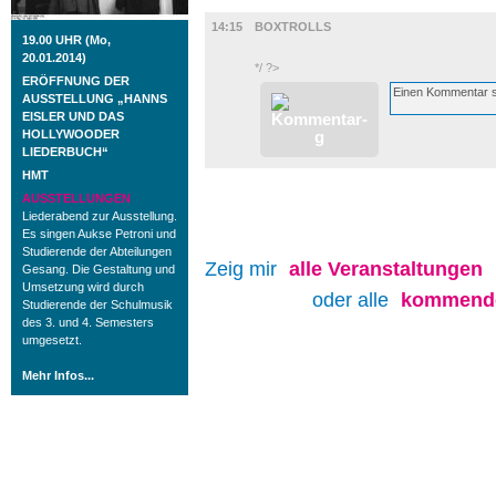
FILM
14:15
BOXTROLLS
19.00 UHR (Mo,
20.01.2014)
*/ ?>
ERÖFFNUNG DER
AUSSTELLUNG „HANNS
EISLER UND DAS
HOLLYWOODER
LIEDERBUCH“
HMT
AUSSTELLUNGEN
Liederabend zur Ausstellung.
Es singen Aukse Petroni und
Studierende der Abteilungen
Zeig mir
alle
Veranstaltungen
Gesang. Die Gestaltung und
Umsetzung wird durch
oder alle
kommende
Studierende der Schulmusik
des 3. und 4. Semesters
umgesetzt.
Mehr Infos...