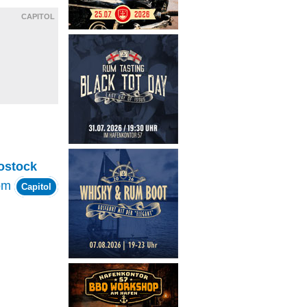
CAPITOL
ostock
om
Capitol