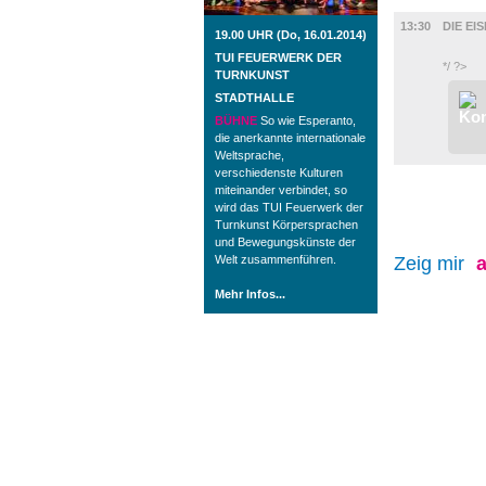
FILM
13:30
DIE EI
19.00 UHR (Do, 16.01.2014)
TUI FEUERWERK DER
*/ ?>
TURNKUNST
STADTHALLE
BÜHNE
So wie Esperanto,
die anerkannte internationale
Weltsprache,
verschiedenste Kulturen
miteinander verbindet, so
wird das TUI Feuerwerk der
Turnkunst Körpersprachen
und Bewegungskünste der
Welt zusammenführen.
Zeig mir
a
Mehr Infos...