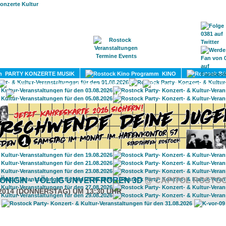
HOME
MAGAZIN
TERMINE
ADRESSEN
KONTA
PARTY KONZERTE MUSIK
KINO
LITERATUR
UMLAND
KÖNIGIN - VÖLLIG UNVERFROREN 3D
@ CAPITOL ROSTO
.2014 (DONNERSTAG) UM 13:30 UHR