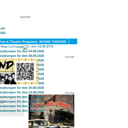
KT
BÜHNE THEATER
SPORT
GAY
Anzeige
Anzeige
CK