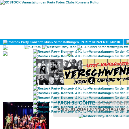
HOME
MAGAZIN
PARTY KONZERTE MUSIK
KULTUR
GAY
DIV
ROSTOCK TAGESTIPP
FACK JU GÖHTE
@ CAPITOL 
AM 16.01.2014 (DONNERSTAG) UM 1