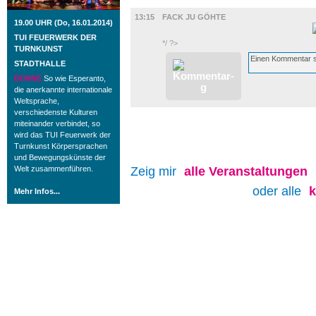
FILM
13:15
FACK JU GÖHTE
19.00 UHR (Do, 16.01.2014)
TUI FEUERWERK DER
*/ ?>
TURNKUNST
STADTHALLE
BÜHNE
So wie Esperanto,
die anerkannte internationale
Weltsprache,
verschiedenste Kulturen
miteinander verbindet, so
wird das TUI Feuerwerk der
Turnkunst Körpersprachen
und Bewegungskünste der
Welt zusammenführen.
Zeig mir
alle
Veranstaltungen
oder alle
Mehr Infos...