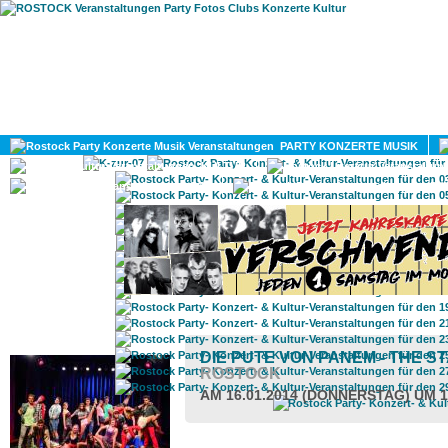
HOME
MAGAZIN
PARTY KONZERTE MUSIK
KULTUR
GAY
DIV
ROSTOCK TAGESTIPP
DIE PUTE VON PANEM - THE 
ROSTOCK
AM 16.01.2014 (DONNERSTAG) UM 1