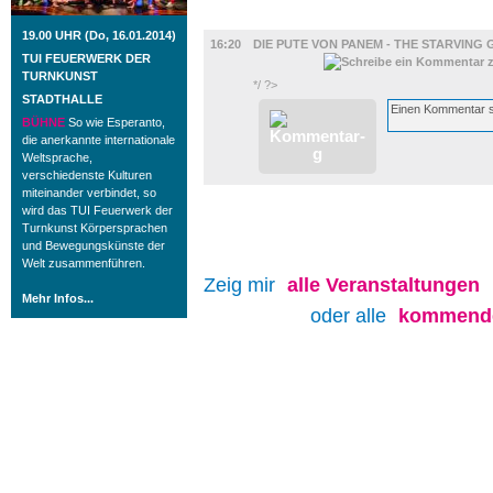
FILM
19.00 UHR (Do, 16.01.2014)
16:20
DIE PUTE VON PANEM - THE STARVING
TUI FEUERWERK DER
TURNKUNST
*/ ?>
STADTHALLE
BÜHNE
So wie Esperanto,
die anerkannte internationale
Weltsprache,
verschiedenste Kulturen
miteinander verbindet, so
wird das TUI Feuerwerk der
Turnkunst Körpersprachen
und Bewegungskünste der
Welt zusammenführen.
Zeig mir
alle
Veranstaltungen
Mehr Infos...
oder alle
kommende