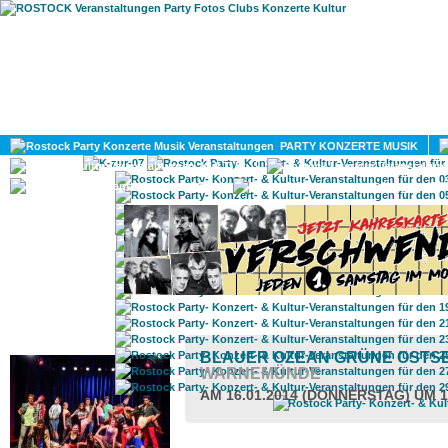
HOME
MAGAZIN
PARTY KONZERTE MUSIK
KULTUR
GAY
DIV
ROSTOCK TAGESTIPP
BLAUER OZEAN GRÜNE OSTS
WARNEMÜNDE
AM 16.01.2014 (DONNERSTAG) UM 1