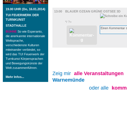
FILM
19.00 UHR (Do, 16.01.2014)
13:00
BLAUER OZEAN GRÜNE OSTSEE 3D
TUI FEUERWERK DER
TURNKUNST
*/ ?>
STADTHALLE
BÜHNE
So wie Esperanto,
die anerkannte internationale
Weltsprache,
verschiedenste Kulturen
miteinander verbindet, so
wird das TUI Feuerwerk der
Turnkunst Körpersprachen
und Bewegungskünste der
Welt zusammenführen.
Zeig mir
alle
Veranstaltungen
Mehr Infos...
Warnemünde
oder alle
komme