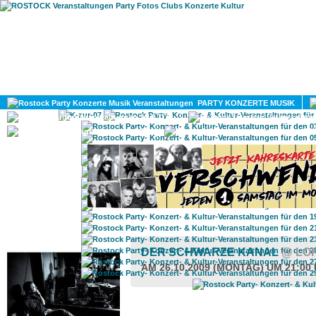
HOME
MAGAZIN
PARTY KONZERTE MUSIK
KULTUR
GAY
DIV
ROSTOCK TAGESTIPP
DER SCHWARZE KANAL
@ LO
AM 26.10.2009 (MONTAG) UM 21:00