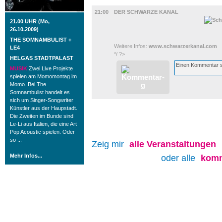
TV UND RADIO
21:00
DER SCHWARZE KANAL
21.00 UHR (Mo,
26.10.2009)
THE SOMNAMBULIST +
Weitere Infos:
www.schwarzerkanal.com
LE4
*/ ?>
HELGAS STADTPALAST
MUSIK
Zwei Live Projekte
spielen am Momomontag im
Momo. Bei The
Somnambulist handelt es
sich um Singer-Songwriter
Künstler aus der Haupstadt.
Die Zweiten im Bunde sind
Le-Li aus Italien, die eine Art
Pop Acoustic spielen. Oder
so ...
Zeig mir
alle
Veranstaltungen
Mehr Infos...
oder alle
komm