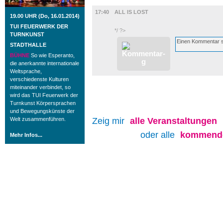
FILM
17:40
ALL IS LOST
19.00 UHR (Do, 16.01.2014)
TUI FEUERWERK DER
*/ ?>
TURNKUNST
STADTHALLE
BÜHNE
So wie Esperanto,
die anerkannte internationale
Weltsprache,
verschiedenste Kulturen
miteinander verbindet, so
wird das TUI Feuerwerk der
Turnkunst Körpersprachen
und Bewegungskünste der
Welt zusammenführen.
Zeig mir
alle
Veranstaltungen
oder alle
kommende
Mehr Infos...