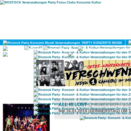
HOME
MAGAZIN
PARTY KONZERTE MUSIK
KULTUR
GAY
DIV
ROSTOCK TAGESTIPP
ALL IS LOST
@ CINESTAR FIL
AM 16.01.2014 (DONNERSTAG) UM 1