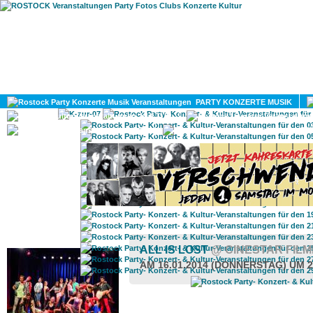
HOME
MAGAZIN
PARTY KONZERTE MUSIK
KULTUR
GAY
DIV
ROSTOCK TAGESTIPP
ALL IS LOST
@ CINESTAR FIL
AM 16.01.2014 (DONNERSTAG) UM 2