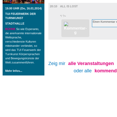
FILM
20:10
ALL IS LOST
19.00 UHR (Do, 16.01.2014)
TUI FEUERWERK DER
*/ ?>
TURNKUNST
STADTHALLE
BÜHNE
So wie Esperanto,
die anerkannte internationale
Weltsprache,
verschiedenste Kulturen
miteinander verbindet, so
wird das TUI Feuerwerk der
Turnkunst Körpersprachen
und Bewegungskünste der
Welt zusammenführen.
Zeig mir
alle
Veranstaltungen
oder alle
kommende
Mehr Infos...