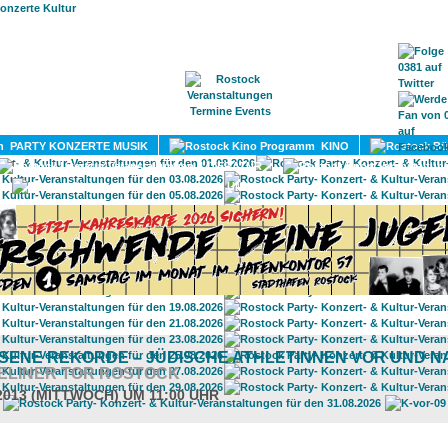
HOME
MAGAZIN
TERMINE
ADRESSEN
KONTA
PARTY KONZERTE MUSIK
KINO
LITERATUR
UMLAND
ENE REKORDE – JÜDISCHE ATHLETINNEN VOR UND N
ELINER TOR ROSTOCK
.2013 (MITTWOCH) UM 11:00 UHR