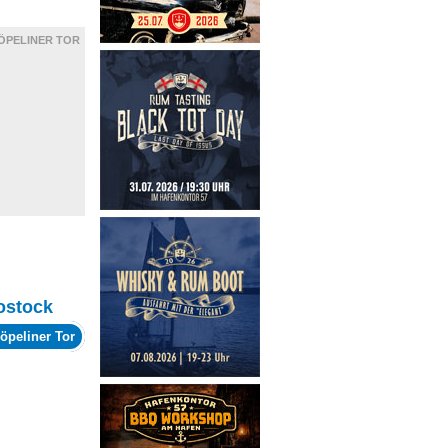
ÖPELINER TOR
ostock
öpeliner Tor