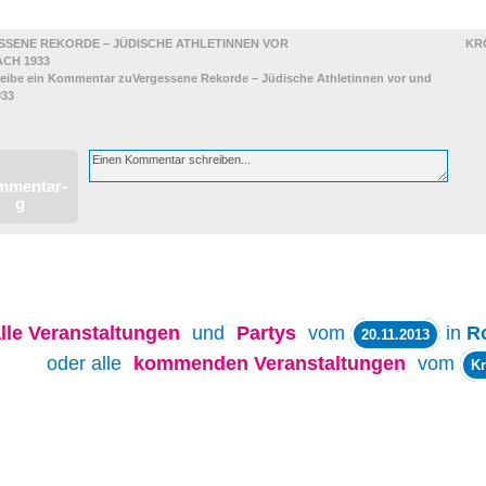
LUNGEN
SSENE REKORDE – JÜDISCHE ATHLETINNEN VOR
KR
CH 1933
lle
Veranstaltungen
und
Partys
vom
in
R
20.11.2013
oder alle
kommenden Veranstaltungen
vom
Kr