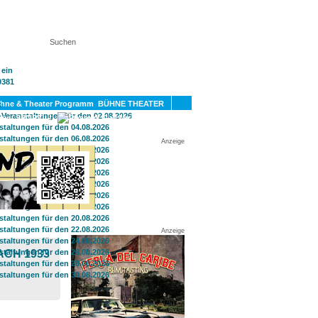
KT
BÜHNE THEATER
SPORT
GAY
Anzeige
Anzeige
ACH 1933