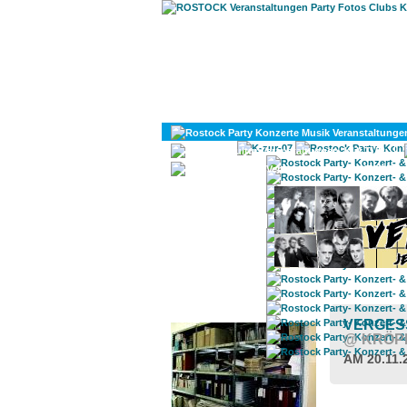
KULTUR
DIVERSES
ROSTOCK TAGESTIPP
VERGESS
@ KRÖP
AM 20.11